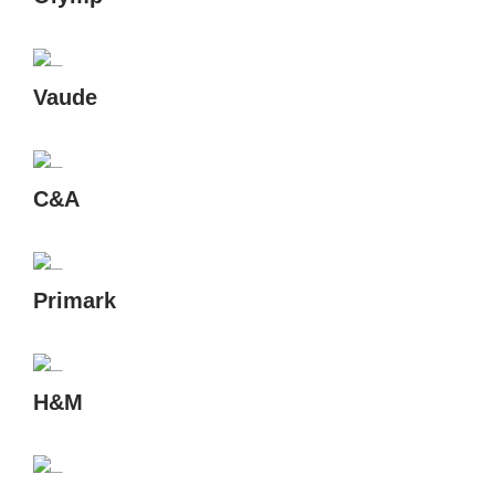
Vaude
C&A
Primark
H&M