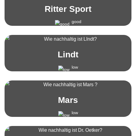
Ritter Sport
good
Lindt
low
Mars
low