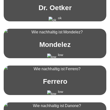
Dr. Oetker
ok
Mondelez
low
Ferrero
low