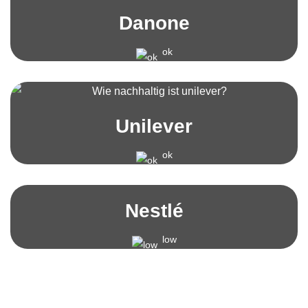
Danone
ok
Unilever
ok
Nestlé
low