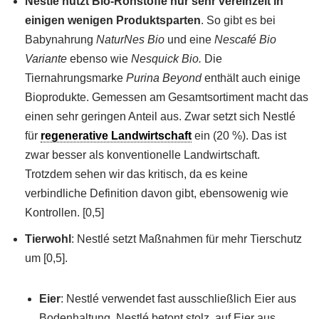
Nestlé nutzt Bio-Rohstoffe nur sehr vereinzelt in
einigen wenigen Produktsparten
. So gibt es bei
Babynahrung
NaturNes Bio
und eine
Nescafé Bio
Variante
ebenso wie
Nesquick Bio.
Die
Tiernahrungsmarke
Purina Beyond
enthält auch einige
Bioprodukte. Gemessen am Gesamtsortiment macht das
einen sehr geringen Anteil aus. Zwar setzt sich Nestlé
für
regenerative Landwirtschaft
ein (20 %). Das ist
zwar besser als konventionelle Landwirtschaft.
Trotzdem sehen wir das kritisch, da es keine
verbindliche Definition davon gibt, ebensowenig wie
Kontrollen. [0,5]
Tierwohl
: Nestlé setzt Maßnahmen für mehr Tierschutz
um [0,5].
Eier
: Nestlé verwendet fast ausschließlich Eier aus
Bodenhaltung. Nestlé betont stolz, auf Eier aus