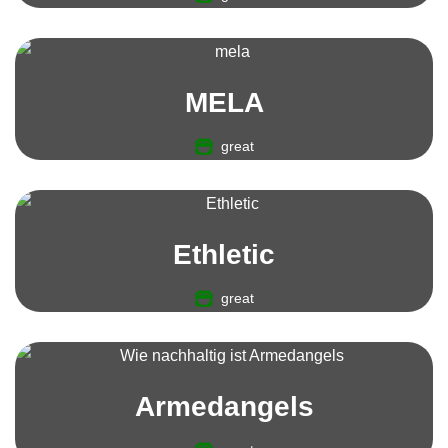
MELA
great
Ethletic
great
Armedangels